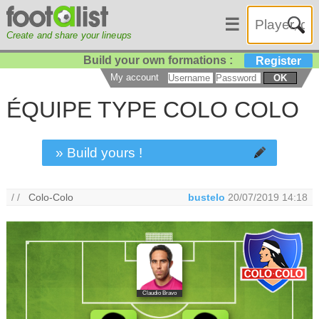
☰
Create and share your lineups
Build your own formations :
Register
My account
OK
ÉQUIPE TYPE COLO COLO
» Build yours !
/ /
Colo-Colo
bustelo
20/07/2019 14:18
Claudio Bravo