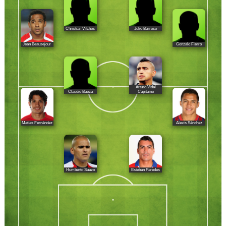
Christian Vilches
Julio Barroso
Jean Beausejour
Gonzalo Fierro
Arturo Vidal
Claudio Baeza
Capitaine
Matías Fernández
Alexis Sánchez
Humberto Suazo
Esteban Paredes