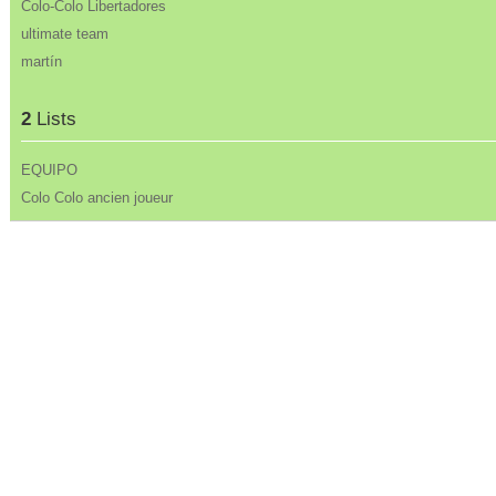
Colo-Colo Libertadores
ultimate team
martín
2
Lists
EQUIPO
Colo Colo ancien joueur