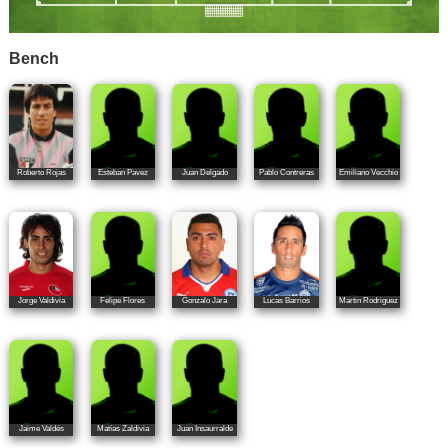
Bench
Roberto Rojas
Esteban Pavez
Juan Delgado
Pablo Contreras
Emiliano Vecchio
Jorge Valdivia
Felipe Flores
Gonzalo Jara
Lucas Barrios
Martin Rodriguez
Jaime Valdés
Matías Zaldivia
Juan Insaurralde