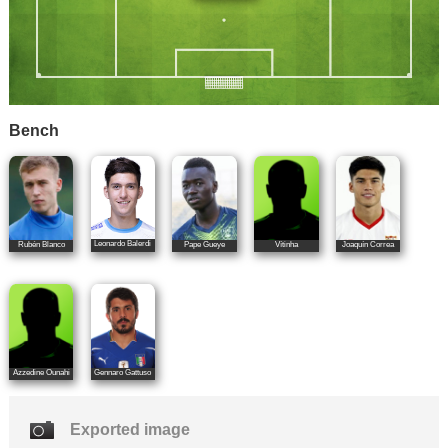
Bench
Leonardo Balerdi
Rubén Blanco
Pape Gueye
Vítinha
Joaquín Correa
Azzedine Ounahi
Gennaro Gattuso
Exported image