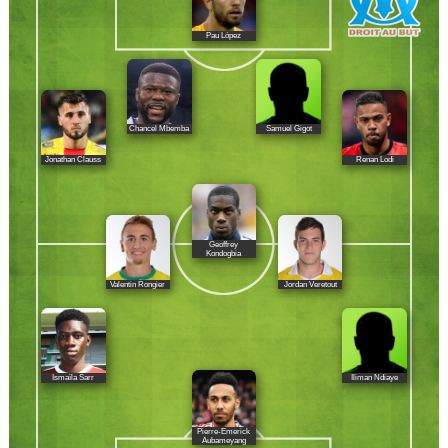
Pau López
Chancel Mbemba
Samuel Gigot
Jonathan Clauss
Renan Lodi
Geoffrey
Kondogbia
Valentin Rongier
Jordan Veretout
Ismaïla Sarr
Iliman Ndiaye
Pierre-Emerick
Aubameyang