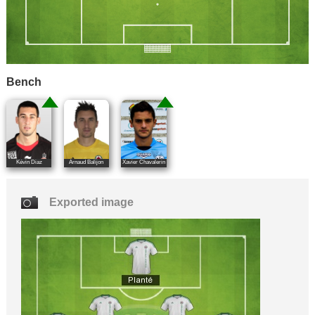
Bench
Kévin Diaz
Arnaud Balijon
Xavier Chavalerin
Exported image