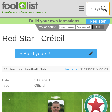
☰
Create and share your lineups
Build your own formations :
Register
My account
OK
Red Star - Créteil
» Build yours !
/ /
Red Star Football Club
footalist
01/08/2015 22:28
31/07/2015
Date
Official
Type