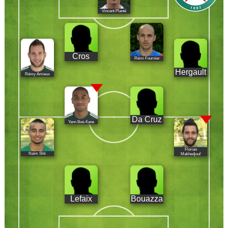
Vincent Planté
Cros
Rémi Fournier
Hergault
Rémy Amieux
Da Cruz
Yann Boé-Kane
Florian
Naïm Sliti
Makhedjouf
Lefaix
Bouazza