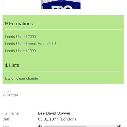
9
Formations
Leeds United 2000
Leeds United reçoit Arsenal 1-1
Leeds United 1999
1
Lists
Ballon d'eau chaude
Update :
22.01.2014
Lee David Bowyer
Full name
03.01.1977 (
London
)
Birth
49
50