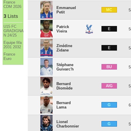
France
CDM 2026
Emmanuel
MC
5
Petit
3
Lists
U15 FC
Patrick
E
5
GRADIGNA
Vieira
N 24/25
Equipe fifa
Zinédine
2031 2032
E
5
Zidane
France
Euro
Stéphane
BU
5
Guivarc'h
Bernard
AIG
5
Diomède
Bernard
G
6
Lama
Lionel
G
5
Charbonnier