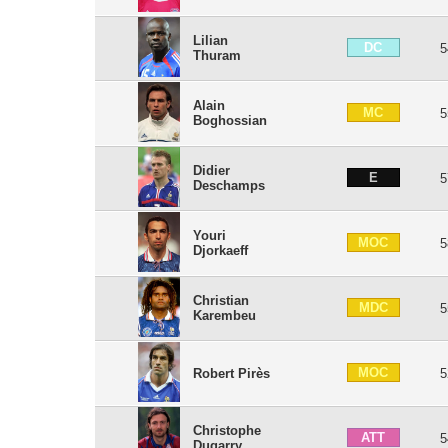
Lilian
DC
5
Thuram
Alain
MC
5
Boghossian
Didier
E
5
Deschamps
Youri
MOC
5
Djorkaeff
Christian
MDC
5
Karembeu
MOC
Robert Pirès
5
Christophe
ATT
5
Dugarry