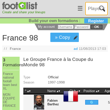
☰
Create and share your lineups
Build your own formations :
Register
My account
OK
France 98
» Copy
/ /
France
ad
11/08/2013 17:03
Le Groupe France à la Coupe du
3
Monde 98
Formations
France
Official
Type
national
footall
1997-1998
Season
team best
XL
^
Name
Club
Position
Ag
MON
ÉQUIPE
Fabien
DE
G
5
Barthez
FRANCE