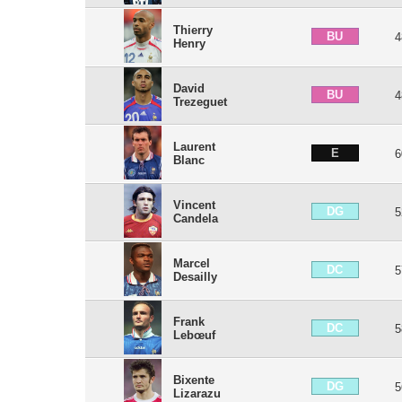
Thierry
BU
4
Henry
David
BU
4
Trezeguet
Laurent
E
6
Blanc
Vincent
DG
5
Candela
Marcel
DC
5
Desailly
Frank
DC
5
Lebœuf
Bixente
DG
5
Lizarazu