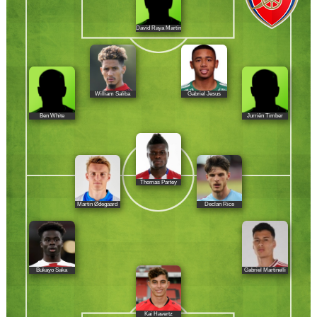
David Raya Martín
William Saliba
Gabriel Jesus
Ben White
Jurriën Timber
Thomas Partey
Martin Ødegaard
Declan Rice
Bukayo Saka
Gabriel Martinelli
Kai Havertz