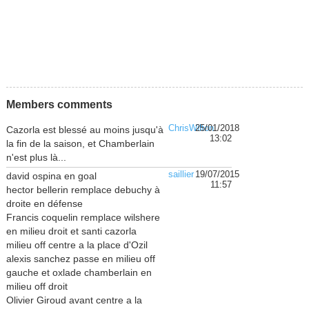
Members comments
ChrisWilton
25/01/2018
Cazorla est blessé au moins jusqu'à
13:02
la fin de la saison, et Chamberlain
n'est plus là...
saillier
19/07/2015
david ospina en goal
11:57
hector bellerin remplace debuchy à
droite en défense
Francis coquelin remplace wilshere
en milieu droit et santi cazorla
milieu off centre a la place d'Ozil
alexis sanchez passe en milieu off
gauche et oxlade chamberlain en
milieu off droit
Olivier Giroud avant centre a la