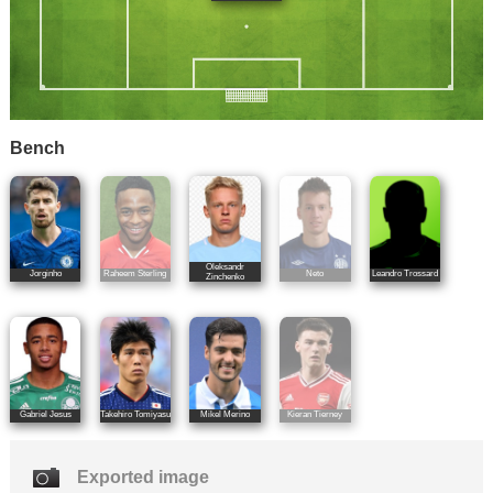
Bench
Oleksandr
Jorginho
Raheem Sterling
Neto
Leandro Trossard
Zinchenko
Gabriel Jesus
Takehiro Tomiyasu
Mikel Merino
Kieran Tierney
Exported image