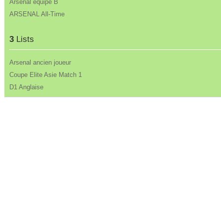
Arsenal équipe B
ARSENAL All-Time
3
Lists
Arsenal ancien joueur
Coupe Elite Asie Match 1
D1 Anglaise