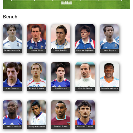
Bench
Manuel Amorós
Laurent Blanc
Alen Bokšic
Dragan Stojkovic
Jean Tigana
Alain Giresse
Franck Ribéry
Samir Nasri
Éric Di Meco
Steve Mandanda
Claude Makélelé
Sonny Anderson
Dimitri Payet
Bernard Casoni