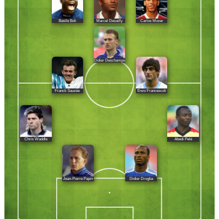
Basile Boli
Marcel Desailly
Carlos Mozer
Didier Deschamps
Franck Sauzée
Enzo Francescoli
Chris Waddle
Abedi Pelé
Jean-Pierre Papin
Didier Drogba