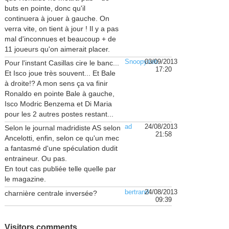
buts en pointe, donc qu'il
continuera à jouer à gauche. On
verra vite, on tient à jour ! Il y a pas
mal d'inconnues et beaucoup + de
11 joueurs qu'on aimerait placer.
Snoopyseb
03/09/2013
Pour l'instant Casillas cire le banc...
17:20
Et Isco joue très souvent... Et Bale
à droite!? A mon sens ça va finir
Ronaldo en pointe Bale à gauche,
Isco Modric Benzema et Di Maria
pour les 2 autres postes restant...
ad
24/08/2013
Selon le journal madridiste AS selon
21:58
Ancelotti, enfin, selon ce qu'un mec
a fantasmé d'une spéculation dudit
entraineur. Ou pas.
En tout cas publiée telle quelle par
le magazine.
bertrand
24/08/2013
charnière centrale inversée?
09:39
Visitors comments