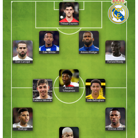
Thibaut Courtois
Éder Militão
Antonio Rüdiger
Dani Carvajal
Ferland Mendy
Aurélien
Tchouaméni
Federico Valverde
Jude Bellingham
Rodrygo
Vinícius Júnior