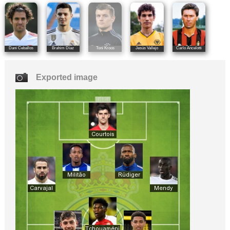
Dani Ceballos
Brahim Díaz
Toni Kroos
Jesús Vallejo
Carlo Ancelotti
Exported image