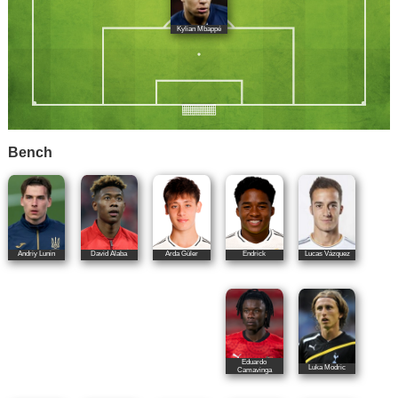
Kylian Mbappé
Bench
Endrick
Andriy Lunin
David Alaba
Lucas Vázquez
Arda Güler
Eduardo
Luka Modric
Camavinga