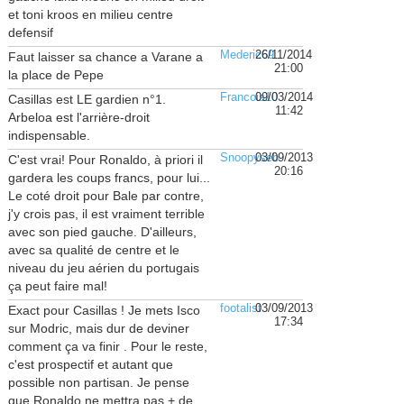
et toni kroos en milieu centre
defensif
Mederic69
26/11/2014
Faut laisser sa chance a Varane a
21:00
la place de Pepe
Francois10
09/03/2014
Casillas est LE gardien n°1.
11:42
Arbeloa est l'arrière-droit
indispensable.
Snoopyseb
03/09/2013
C'est vrai! Pour Ronaldo, à priori il
20:16
gardera les coups francs, pour lui...
Le coté droit pour Bale par contre,
j'y crois pas, il est vraiment terrible
avec son pied gauche. D'ailleurs,
avec sa qualité de centre et le
niveau du jeu aérien du portugais
ça peut faire mal!
footalist
03/09/2013
Exact pour Casillas ! Je mets Isco
17:34
sur Modric, mais dur de deviner
comment ça va finir . Pour le reste,
c'est prospectif et autant que
possible non partisan. Je pense
que Ronaldo ne mettra pas + de