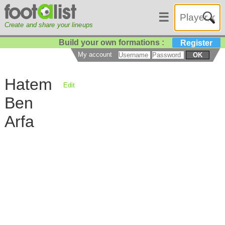
☰
Create and share your lineups
Build your own formations :
Register
My account
OK
Hatem
Edit
Ben
Arfa