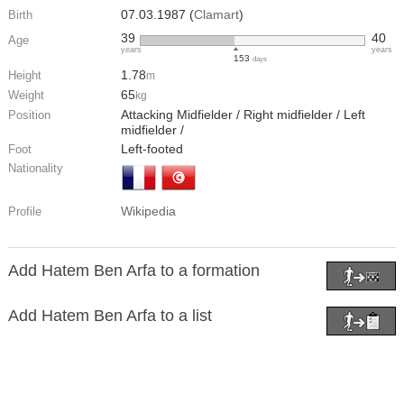
07.03.1987 (
Clamart
)
Birth
39
40
Age
years
years
153
days
1.78
Height
m
65
Weight
kg
Attacking Midfielder / Right midfielder / Left
Position
midfielder /
Left-footed
Foot
Nationality
Wikipedia
Profile
Add Hatem Ben Arfa to a formation
Add Hatem Ben Arfa to a list