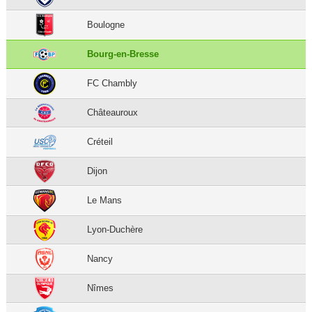
Boulogne
Bourg-en-Bresse
FC Chambly
Châteauroux
Créteil
Dijon
Le Mans
Lyon-Duchère
Nancy
Nîmes