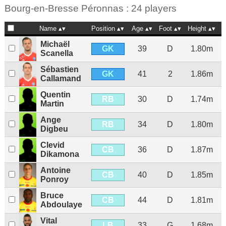
Bourg-en-Bresse Péronnas : 24 players
Name
Position
Age
Foot
Height
N
Michaël
GK
39
D
1.80m
Scanella
Sébastien
GK
41
2
1.86m
Callamand
Quentin
RB
30
D
1.74m
Martin
Ange
RB
34
D
1.80m
Digbeu
Clevid
CB
36
D
1.87m
Dikamona
Antoine
CB
40
D
1.85m
Ponroy
Bruce
CB
44
D
1.81m
Abdoulaye
Vital
LB
33
G
1.68m