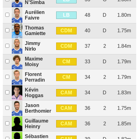
N'Simba
Aurélien
LB
48
D
1.80m
Faivre
Thomas
CDM
40
D
1.75m
Gamiette
Jimmy
CDM
37
2
1.84m
Nirlo
Maxime
CM
33
D
1.79m
Moisy
Florent
CM
34
2
1.79m
Perradin
Kévin
CAM
34
D
1.83m
Hoggas
Jason
CAM
36
2
1.75m
Berthomier
Guillaume
CAM
36
2
1.85m
Heinry
Sébastien