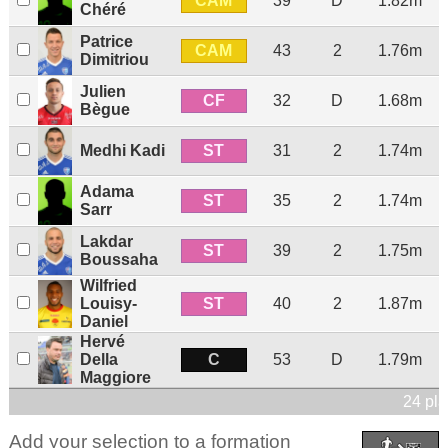
CAM
39
D
1.82m
Chéré
Patrice
CAM
43
2
1.76m
Dimitriou
Julien
CF
32
D
1.68m
Bègue
ST
Medhi Kadi
31
2
1.74m
Adama
ST
35
2
1.74m
Sarr
Lakdar
ST
39
2
1.75m
Boussaha
Wilfried
ST
Louisy-
40
2
1.87m
Daniel
Hervé
C
Della
53
D
1.79m
Maggiore
24 pla
Add your selection to a formation