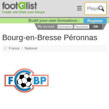
☰
Create and share your lineups
Build your own formations :
Register
My account
OK
Bourg-en-Bresse Péronnas
/ /
France
/
National