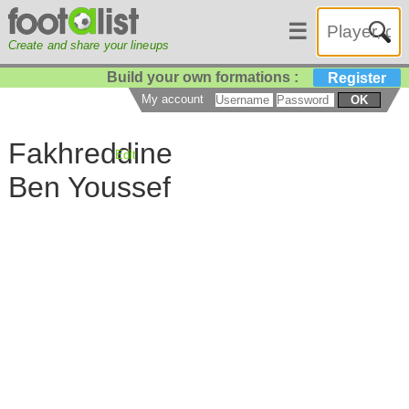
☰
Create and share your lineups
Build your own formations :
Register
My account
OK
Fakhreddine
Edit
Ben Youssef