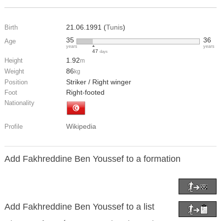
21.06.1991 (
Tunis
)
Birth
35
36
Age
years
years
47
days
1.92
Height
m
86
Weight
kg
Striker / Right winger
Position
Right-footed
Foot
Nationality
Wikipedia
Profile
Add Fakhreddine Ben Youssef to a formation
Add Fakhreddine Ben Youssef to a list