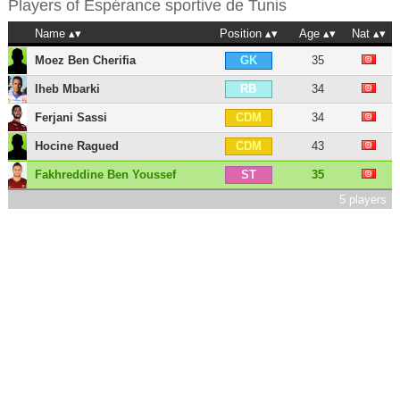
Players of
Espérance sportive de Tunis
Name
Position
Age
Nat
Moez Ben Cherifia
35
GK
Iheb Mbarki
34
RB
Ferjani Sassi
34
CDM
Hocine Ragued
43
CDM
Fakhreddine Ben Youssef
35
ST
5 players