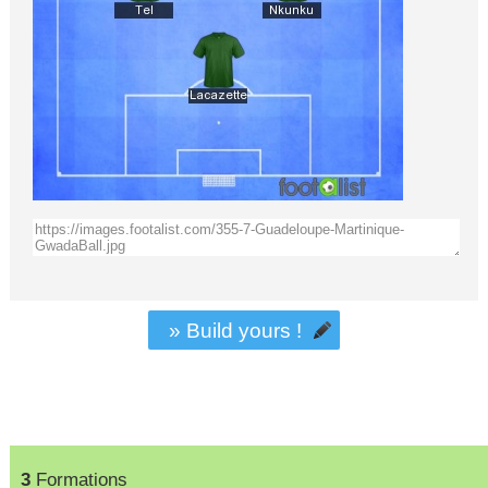
» Build yours !
3
Formations