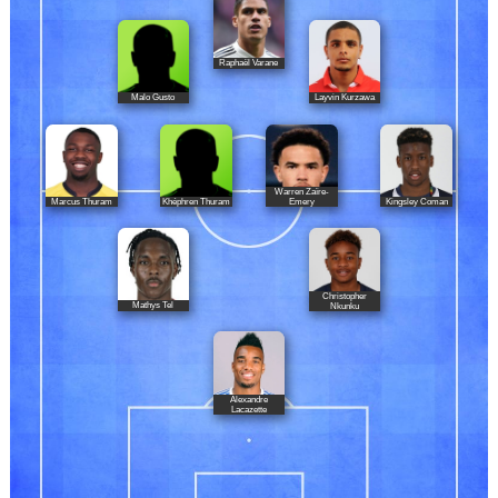
Raphaël Varane
Malo Gusto
Layvin Kurzawa
Warren Zaïre-
Marcus Thuram
Khéphren Thuram
Kingsley Coman
Emery
Christopher
Mathys Tel
Nkunku
Alexandre
Lacazette