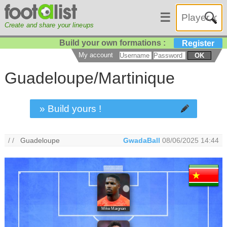
☰
Create and share your lineups
Build your own formations :
Register
My account
OK
Guadeloupe/Martinique
» Build yours !
/ /
Guadeloupe
GwadaBall
08/06/2025 14:44
Mike Maignan