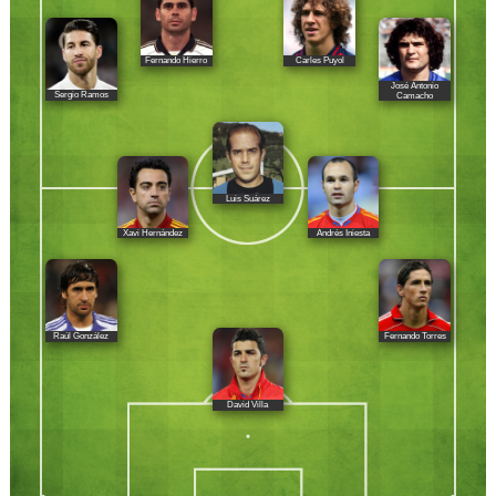
Fernando Hierro
Carles Puyol
José Antonio
Sergio Ramos
Camacho
Luis Suárez
Xavi Hernández
Andrés Iniesta
Raúl González
Fernando Torres
David Villa