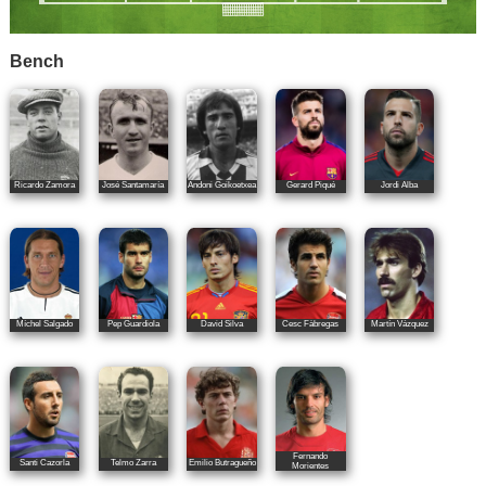
Bench
Ricardo Zamora
José Santamaría
Andoni Goikoetxea
Gerard Piqué
Jordi Alba
Míchel Salgado
Pep Guardiola
David Silva
Cesc Fàbregas
Martín Vázquez
Fernando
Santi Cazorla
Telmo Zarra
Emilio Butragueño
Morientes