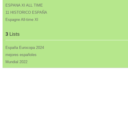
ESPANA XI ALL TIME
11 HISTORICO ESPAÑA
Espagne All-time XI
3
Lists
España Eurocopa 2024
mejores españoles
Mundial 2022