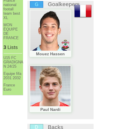
France
Goalkeepers
G
national
footall
team best
XL
MON
ÉQUIPE
DE
FRANCE
3
Lists
Mouez Hassen
U15 FC
GRADIGNA
N 24/25
Equipe fifa
2031 2032
France
Euro
Paul Nardi
Backs
D