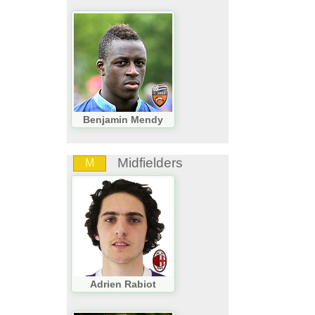
Benjamin Mendy
Midfielders
M
Adrien Rabiot