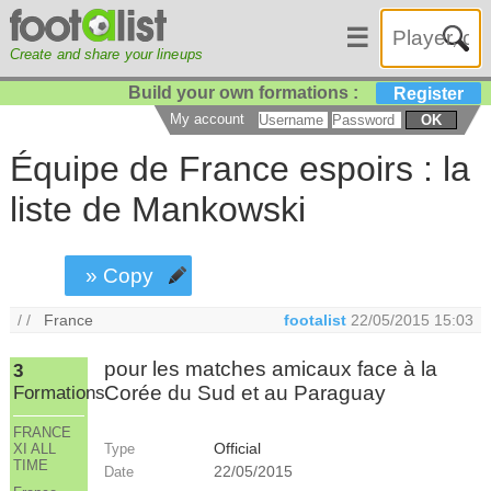
☰
Create and share your lineups
Build your own formations :
Register
My account
OK
Équipe de France espoirs : la
liste de Mankowski
» Copy
/ /
France
footalist
22/05/2015 15:03
pour les matches amicaux face à la
3
Corée du Sud et au Paraguay
Formations
FRANCE
Official
Type
XI ALL
TIME
22/05/2015
Date