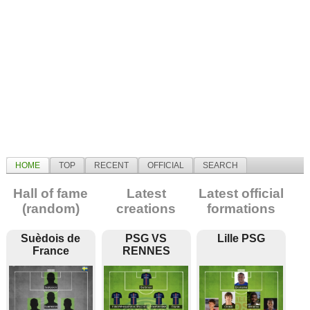
HOME
TOP
RECENT
OFFICIAL
SEARCH
Hall of fame
Latest
Latest official
(random)
creations
formations
Suèdois de
PSG VS
Lille PSG
France
RENNES