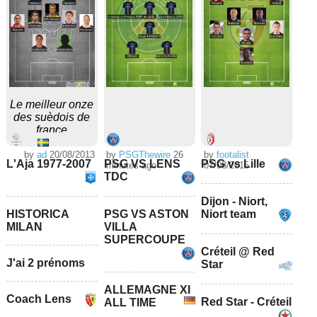
Le meilleur onze
des suèdois de
france
by
ad
20/08/2013
by
PSGThewire
26
by
footalist
L'Aja 1977-2007
PSG VS LENS
PSG vs Lille
minutes ago
07/08/2015
TDC
Dijon - Niort,
HISTORICA
PSG VS ASTON
Niort team
MILAN
VILLA
SUPERCOUPE
Créteil @ Red
J'ai 2 prénoms
Star
ALLEMAGNE XI
Coach Lens
Red Star - Créteil
ALL TIME