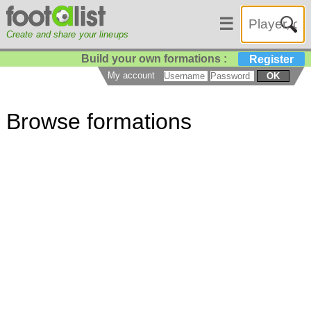
☰
Create and share your lineups
Build your own formations :
Register
My account
OK
Browse formations