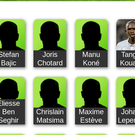
Stefan
Joris
Manu
Tan
Bajic
Chotard
Koné
Koua
Eliesse
Ben
Chrislain
Maxime
Joh
Seghir
Matsima
Estève
Lepe