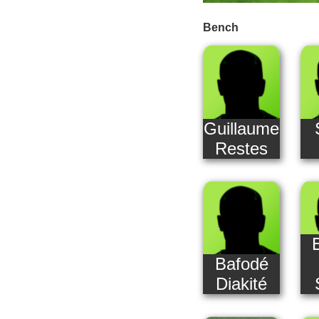
Bench
Guillaume
Restes
Bafodé
Diakité