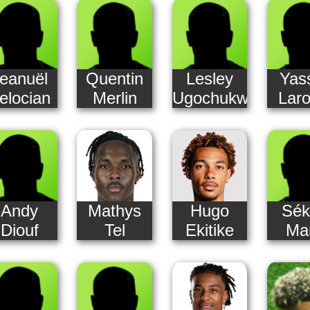
eanuël
Quentin
Lesley
Yas
elocian
Merlin
Ugochukwu
Laro
Andy
Mathys
Hugo
Sék
Diouf
Tel
Ekitike
Ma