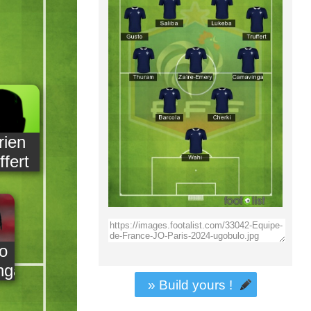
rien
ffert
o
nga
» Build yours !