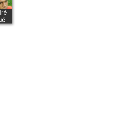
iré
ué