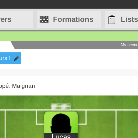
yers
Formations
Lists
My accou
urs !
ppé, Maignan
Lucas