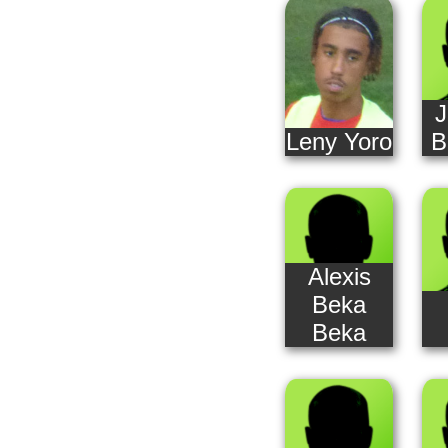
J
Leny Yoro
B
Alexis
Beka
Beka