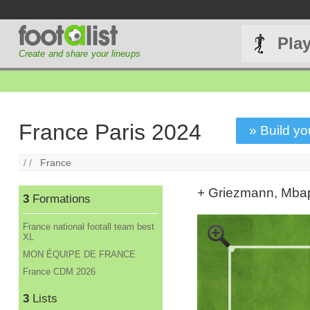
Pla
Create and share your lineups
France Paris 2024
» Build yo
/ /
France
+ Griezmann, Mba
3
Formations
France national footall team best
XL
MON ÉQUIPE DE FRANCE
France CDM 2026
3
Lists