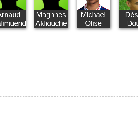
Arnaud
Maghnes
Michael
Dés
limuendo
Akliouche
Olise
Do