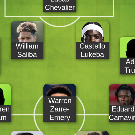
Chevalier
William
Castello
Saliba
Lukeba
Ad
Tru
Warren
ren
Zaïre-
Eduard
am
Emery
Camavi