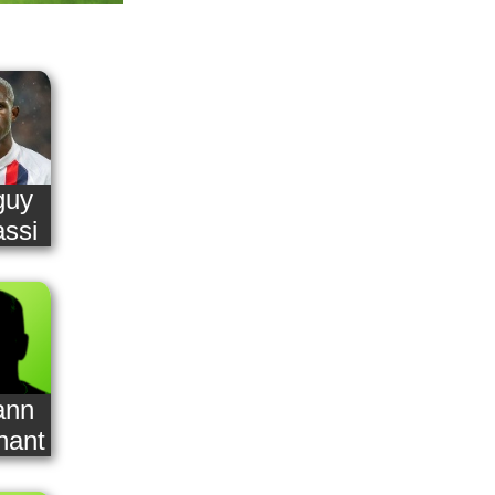
guy
ssi
ann
nant