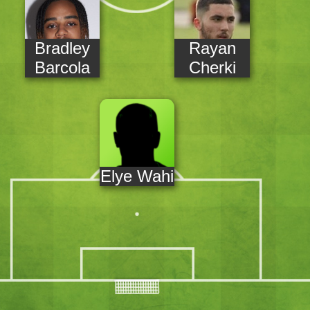
Bradley
Rayan
Barcola
Cherki
Elye Wahi