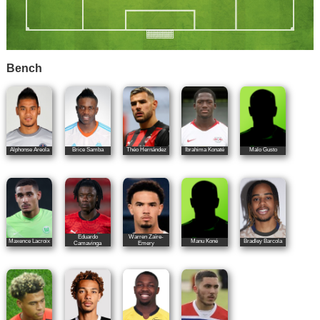
Bench
Alphonse Areola
Brice Samba
Théo Hernández
Ibrahima Konaté
Malo Gusto
Eduardo
Warren Zaïre-
Maxence Lacroix
Manu Koné
Bradley Barcola
Camavinga
Emery