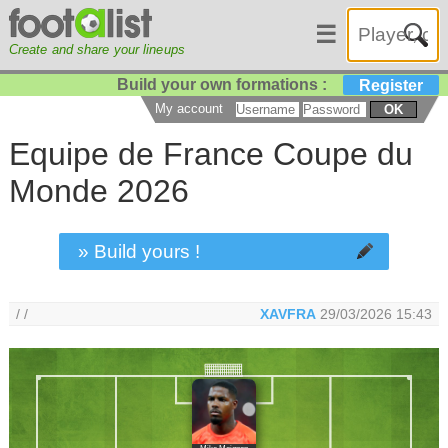
☰
Create and share your lineups
Build your own formations :
Register
My account
OK
Equipe de France Coupe du
Monde 2026
» Build yours !
/ /
XAVFRA
29/03/2026 15:43