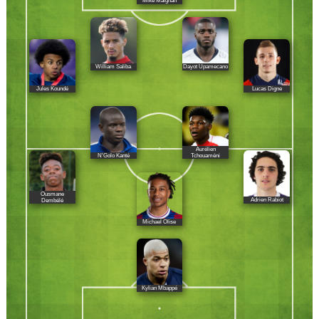
Mike Maignan
William Saliba
Dayot Upamecano
Jules Koundé
Lucas Digne
Aurélien
N'Golo Kanté
Tchouaméni
Ousmane
Adrien Rabiot
Dembélé
Michael Olise
Kylian Mbappé