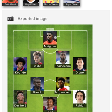
Désiré Doué
Hugo Ekitike
Marcus Thuram
Rayan Cherki
Exported image