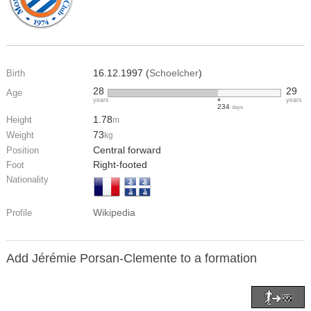
16.12.1997 (
Schoelcher
)
Birth
28
29
Age
years
years
234
days
1.78
Height
m
73
Weight
kg
Central forward
Position
Right-footed
Foot
Nationality
Wikipedia
Profile
Add Jérémie Porsan-Clemente to a formation