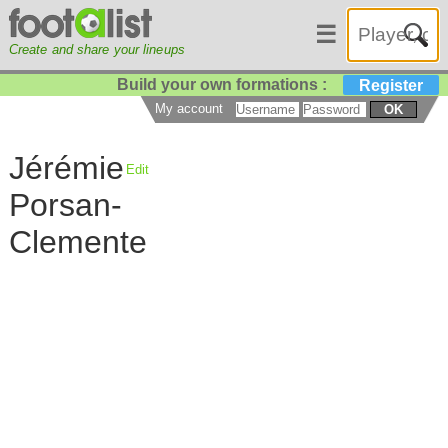
☰
Create and share your lineups
Build your own formations :
Register
My account
OK
Jérémie
Edit
Porsan-
Clemente