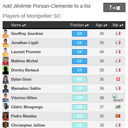
Add Jérémie Porsan-Clemente to a list
Players of
Montpellier SC
Name
Position
Age
Nat
Geoffrey Jourdren
40
GK
Jonathan Ligali
35
GK
Laurent Pionnier
44
GK
Mathieu Michel
34
GK
Dimitry Bertaud
28
GK
Dylan Gissi
35
RB
Mamadou Sakho
36
CB
CB
Vitorino Hilton
48
Cédric Mongongu
37
CB
Pedro Mendes
35
CB
Christopher Jullien
33
CB