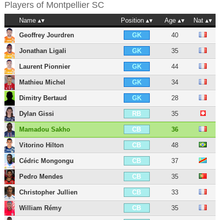
Players of
Montpellier SC
Name
Position
Age
Nat
Geoffrey Jourdren
40
GK
Jonathan Ligali
35
GK
Laurent Pionnier
44
GK
Mathieu Michel
34
GK
Dimitry Bertaud
28
GK
Dylan Gissi
35
RB
Mamadou Sakho
36
CB
Vitorino Hilton
48
CB
Cédric Mongongu
37
CB
Pedro Mendes
35
CB
Christopher Jullien
33
CB
William Rémy
35
CB