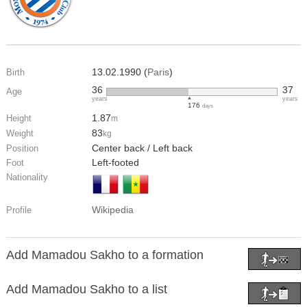
13.02.1990 (
Paris
)
Birth
36
37
Age
years
years
176
days
1.87
Height
m
83
Weight
kg
Center back / Left back
Position
Left-footed
Foot
Nationality
Wikipedia
Profile
Add Mamadou Sakho to a formation
Add Mamadou Sakho to a list