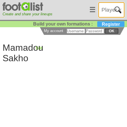
☰
Create and share your lineups
Build your own formations :
Register
My account
OK
Mamadou
Edit
Sakho