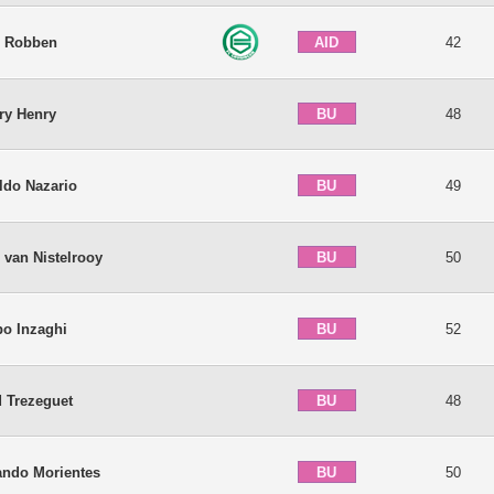
AID
n Robben
42
BU
ry Henry
48
BU
ldo Nazario
49
BU
 van Nistelrooy
50
BU
po Inzaghi
52
BU
d Trezeguet
48
BU
ando Morientes
50