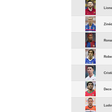
Lion
Ziné
Rona
Rober
Cris
Deco
Ludo