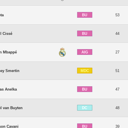
BU
eta
53
BU
il Cissé
44
AIG
an Mbappé
27
MDC
sey Smertin
51
BU
las Anelka
47
DC
el van Buyten
48
BU
son Cavani
39