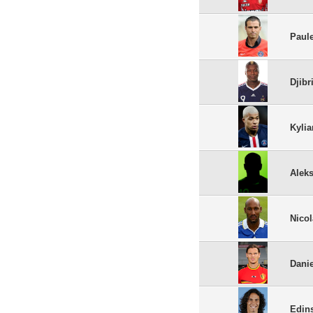
Paul
Djibr
Kyli
Alek
Nico
Dani
Edin