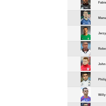
Fabi
Manu
Jerz
Robe
John
Phil
Will