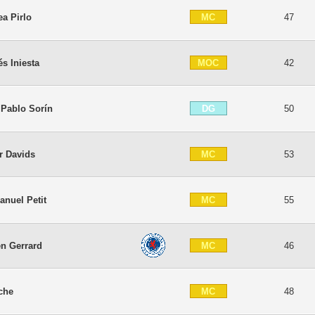
MC
a Pirlo
47
MOC
s Iniesta
42
DG
 Pablo Sorín
50
MC
r Davids
53
MC
nuel Petit
55
MC
en Gerrard
46
MC
che
48