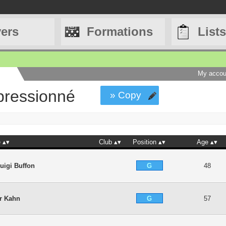
yers
Formations
Lists
My accou
pressionné
» Copy
e
Club
Position
Age
G
uigi Buffon
48
G
er Kahn
57