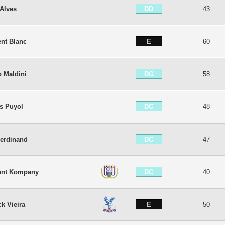
DD
 Alves
43
E
ent Blanc
60
DG
o Maldini
58
DC
es Puyol
48
DC
Ferdinand
47
DC
ent Kompany
40
E
ck Vieira
50