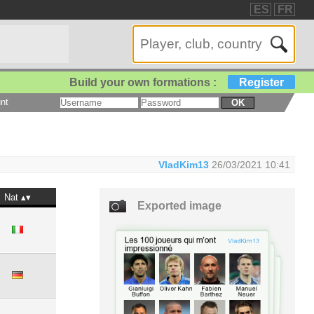
ES
FR
Build your own formations :
Register
nt
OK
VladKim13
26/03/2021 10:41
Nat
Exported image