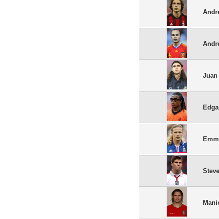
Andre
André
Juan
Edga
Emma
Stev
Mani