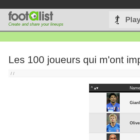
Pla
Create and share your lineups
Les 100 joueurs qui m'ont im
/ /
^
Nam
Gianl
Oliv