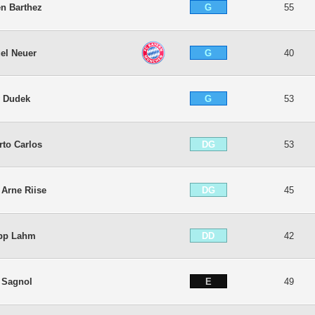
G
en Barthez
55
G
el Neuer
40
G
y Dudek
53
DG
rto Carlos
53
DG
 Arne Riise
45
DD
ipp Lahm
42
E
y Sagnol
49