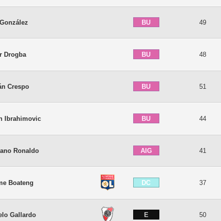
BU
 González
49
BU
er Drogba
48
BU
án Crespo
51
BU
n Ibrahimovic
44
AIG
tiano Ronaldo
41
DC
me Boateng
37
E
elo Gallardo
50