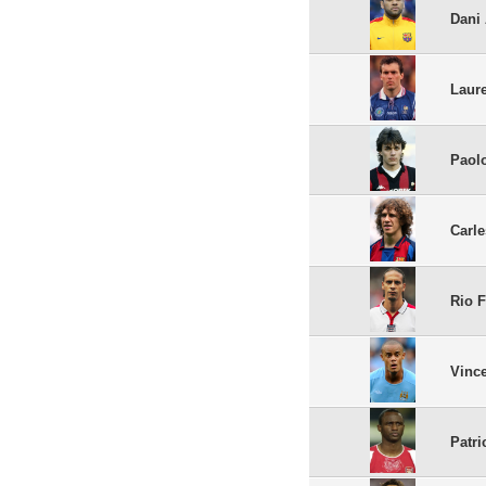
Dani
Laur
Paol
Carl
Rio 
Vinc
Patri