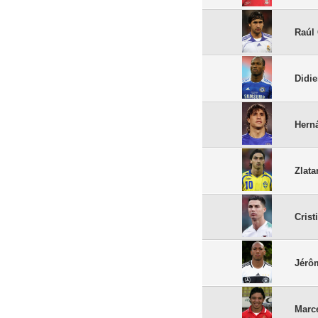
Raúl
Didi
Hern
Zlata
Cris
Jérô
Marc