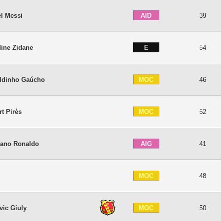
AID
el Messi
39
E
dine Zidane
54
MOC
ldinho Gaúcho
46
MOC
t Pirès
52
AIG
tiano Ronaldo
41
MOC
48
MOC
vic Giuly
50