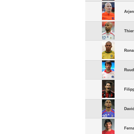
Arje
Thier
Rona
Ruud
Filip
Davi
Fern